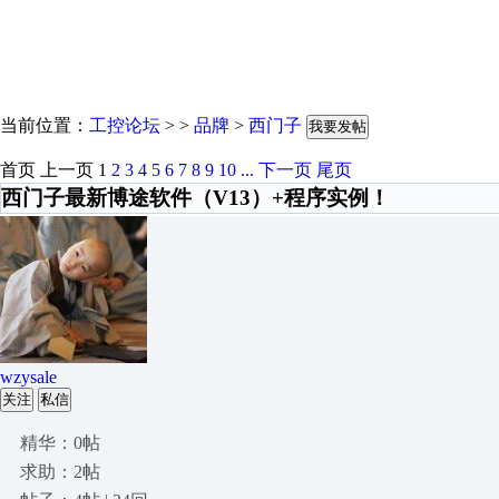
当前位置：
工控论坛
> >
品牌
>
西门子
我要发帖
首页
上一页
1
2
3
4
5
6
7
8
9
10
...
下一页
尾页
西门子最新博途软件（V13）+程序实例！
wzysale
关注
私信
精华：0帖
求助：2帖