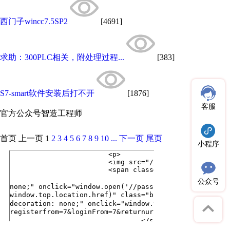
西门子wincc7.5SP2
[4691]
求助：300PLC相关，附处理过程...
[383]
S7-smart软件安装后打不开
[1876]
客服
官方公众号
智造工程师
首页
上一页
1
2
3
4
5
6
7
8
9
10
...
下一页
尾页
小程序
公众号