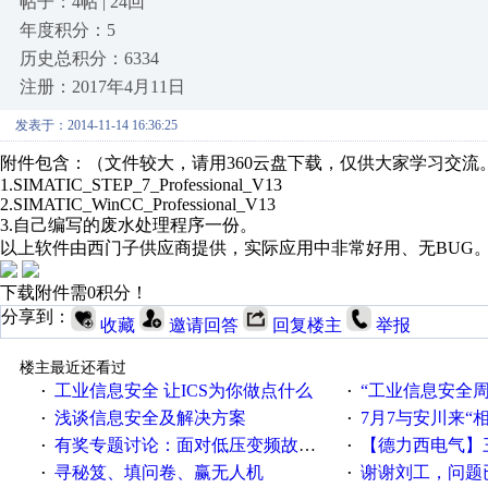
帖子：4帖 | 24回
年度积分：5
历史总积分：6334
注册：2017年4月11日
发表于：2014-11-14 16:36:25
附件包含：（文件较大，请用360云盘下载，仅供大家学习交流
1.SIMATIC_STEP_7_Professional_V13
2.SIMATIC_WinCC_Professional_V13
3.自己编写的废水处理程序一份。
以上软件由西门子供应商提供，实际应用中非常好用、无BUG
下载附件需0积分！
分享到：
收藏
邀请回答
回复楼主
举报
楼主最近还看过
工业信息安全 让ICS为你做点什么
“工业信息安全周之我见”
·
·
浅谈信息安全及解决方案
7月7与安川来“
·
·
有奖专题讨论：面对低压变频故障，老手是这样解决的！
【德力西电气】三
·
·
寻秘笈、填问卷、赢无人机
谢谢刘工，问题
·
·