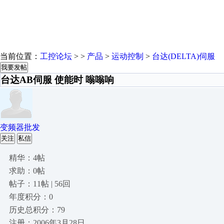
当前位置：
工控论坛
> >
产品
>
运动控制
>
台达(DELTA)伺服
我要发帖
台达AB伺服 使能时 嗡嗡响
变频器批发
关注
私信
精华：4帖
求助：0帖
帖子：11帖 | 56回
年度积分：0
历史总积分：79
注册：2006年3月28日