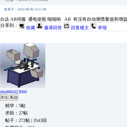
发表于：2014-08-06 14:11:08
台达 AB伺服 通电使能 嗡嗡响 AB 有没有自动测惯量值和增
分享到：
收藏
邀请回答
回复楼主
举报
zhu860423060
关注
私信
精华：5帖
求助：27帖
帖子：272帖 | 3543回