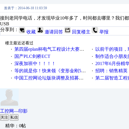
发表于：2014-06-18 11:03:59
接到老同学电话，才发现毕业10年多了，时间都去哪里？我们都
USB
分享到：
收藏
邀请回答
回复楼主
举报
楼主最近还看过
第四届eplan杯电气工程设计大赛报名啦！！！
以前干的项目，现在不
·
·
国产PLC剑桥ECT
制作适合小朋友
·
·
深夜加班中！！！！
2017年6月份
·
·
等的就是你！快来领《变形金刚5》观影券
招聘：销售精英
·
·
中国工控网论坛版块调整及招募版主公告
第二届智造工程师节投
·
·
工控网—印影
关注
私信
精华：0帖