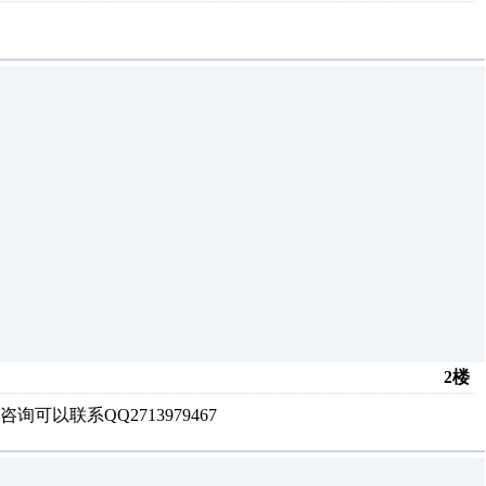
2楼
询可以联系QQ2713979467