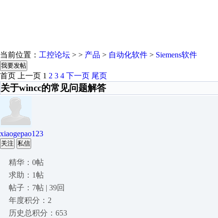
当前位置：
工控论坛
> >
产品
>
自动化软件
>
Siemens软件
我要发帖
首页
上一页
1
2
3
4
下一页
尾页
关于wincc的常见问题解答
xiaogepao123
关注
私信
精华：0帖
求助：1帖
帖子：7帖 | 39回
年度积分：2
历史总积分：653