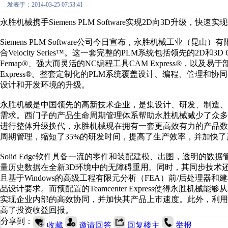
发表于：2014-03-25 07:53:41
永胜机械携手Siemens PLM Software实现2D向3D升级
Siemens PLM Software公司今日宣布，永胜机械工业
合Velocity Series™。这一套完整的PLM系统包括领先的2D和3
Femap®、强大而灵活的NC编程工具CAM Express®，以及易于部
Express®。整套定制化的PLM系统覆盖设计、编程、管理和
设计和开发环境的升级。
永胜机械是中国领先的高新技术企业，是集设计、研发、制造
需求。西门子的产品生命周期管理体系帮助永胜机械减少了众多
进行整体升级换代，永胜机械现在拥有一套更高效有力的产品数
周期管理，缩短了35%的研发时间，提高了生产效率，并加快
Solid Edge软件具备一流的零件和装配建模、出图，透明
量历史数据在全新3D环境中的无障碍重用。同时，其同步技术
且基于Windows的高级工程有限元分析（FEA）前/后处理器
品设计要求。而预配置的Teamcenter Express使得永胜
实现企业内部的高效协同，并加快其产品上市速度。此外，利用CA
高了投资收益回报。
分享到：
收藏
邀请回答
回复楼主
举报