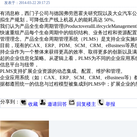
发表于：2014-03-22 20:17:25
有消息称，西门子公司与德国弗劳恩霍夫研究院以及大众汽车公
拟生产规划，可降低生产线上机器人的能耗高达 50%。
我
们
认
为
产
品
全
生
命
周
期
管
理
(ProductoverallLifecycleManagemen
快速重组产品每个
生命周期中的组织结构、业务过程和资源配置
管理理念。产品全生命周期管理系统（
PLMS
）是支持企业实施
目前，现有的
CAX
、
ERP
、
PDM
、
SCM
、
CRM
、
eBusiness
等系
持企业作为一个整体来获得更高的效率、
取得更多
的创新以及满
起的企业信息
化策略。
从逻辑上看，
PLMS
为不同的企业应用系
信息平台与纽带，
PLMS
支持扩展企业资源的动态集成、配置、维护
和管理。
企业应用系统（如：
CAX
、
ERP
、
SCM
、
CRM
、
eBusiness
等）
据都遵照统一的信息与过程模型被集成到
PLMS
中；扩展企业的
分享到：
收藏
邀请回答
回复楼主
举报