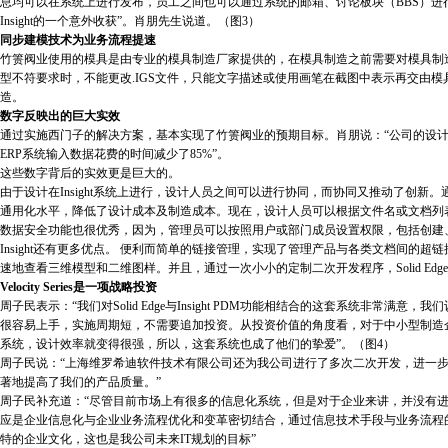
息均可以在系统上进行发布，员工之间也可以通过系统的邮箱、讨论板块（BBS）进行交
Insight的一个意外收获”。肖朋先生说道。（图3）
同步建模技术为业务流程提速
竹箦阀业使用的模具是由专业的模具制造厂家提供的，在模具制造之前需要对模具制造
型不符要求时，不能更改.IGS文件，只能文字描述或使用画笔在截图中表示再交由
造。
数字反映出的巨大实效
通过实施西门子的解决方案，基本实现了竹箦阀业的预期目标。肖朋说：“公司的设计效
ERP系统输入数据花费的时间减少了85%”。
这些数字背后的实效更是巨大的。
由于设计在Insight系统上进行，设计人员之间可以进行协同，而协同又推动了创新。通过使
通用化水平，降低了设计成本及制造成本。现在，设计人员可以根据文件名或文档列
数据安全功能也很优秀，因为，管理员可以按照用户或部门成员设置权限，包括创建
Insight还有更多优点。 便利而简单的链接管理，实现了管理产品与各类文档间
速地查看三维模型和二维图样。并且，通过一次小小的定制二次开发程序，Solid Ed
Velocity Series是一项战略投资
周子民表示：“我们对Solid Edge与Insight PDM功能相结合的这套系统非常满意，我
很容易上手，实施周期短，不需要追加投资。从投资价值的角度看，对于中小型制造企业来说
系统，设计效率就变得很强，所以，这套系统也成了他们的挚爱”。（图4）
周子民说：“上海维罗希迪软件技术有限公司还为我公司进行了多次二次开发，进一步
著地提高了我们的产品质量。”
周子民补充道：“尽管目前市场上有很多的信息化系统，但是对于企业来讲，并没有
应是企业信息化与企业业务流程优化和变革密切结合，通过信息技术手段与业务流程
特的企业文化，这也是我公司未来IT规划的目标”