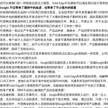
也可以将阀门的一些制造信息注入模型。Solid Edge不仅拥有可以满足我们设计需
Insight 不仅带来了期待中的改进，也带来了不少意外的惊喜
目前国内制造企业的CAD应用已经相当普及，企业技术部门多年来普遍应用CAD软
同软件包的频繁使用在开发过程中产生了大量的异构电子图样和文档，因此需要应用
竹箦阀业需要这样的工具来管理设计数据和辅助文件。事实上，竹箦认为：对于企业
业与上下游供应商之间的沟通和协同也已经成为了工作的一部分。
竹箦阀业一直以生产中低压阀门为主，产品品种多，规格全，产品间零件借用关系也
开始要求公司必须以更快的交货速度，生产出更加精细的产品。随着公司规模的逐步
首先，每个设计人员设计产品时各自为政，很多可通用的零件重复设计，既浪费设计
据安全存在隐患；第三，由于公司引进了企业资源规划（ERP）软件，产品数据移植
质图样，阻碍了无纸化办公。
考虑到Solid Edge软件在交叉技术兼容性方面的优点以及Insight系统的一些优势，公司决定选
有限公司 (UH PLM)展开合作。
竹箦阀业技术开发中心副主任、Insight项目实施负责人肖朋先生表示：“实施Ins
就是说将这些数据放到大家都能够容易找到的地方；其次能够将这些数据导出并生成
员工拥有相对应的权限查看、修改这些数据。”
肖朋主任表示，实践证明，在支持设计协同方面，Solid Edge具有明显的优势。他解
CAD工作中，使他们在不知不觉中轻松实现PDM功能。与通常所见的PDM系统不同，
够管理Solid Edge的三维模型和产品结构，也能很好地管理其他软件产生的工艺数据。
给客户查看，同时不必担心敏感的产品信息被泄露”。
在实施初期，虽然工作量巨大，但是，Insight系统还是很快就投入运行。在这一
度，充分评估设计人员的需求，为竹箦提供了很大帮助。例如，通过定制，只需一个按钮就可
实施过程中，竹箦阀业的技术人员很快就发现Insight系统不仅能够管理产品数据