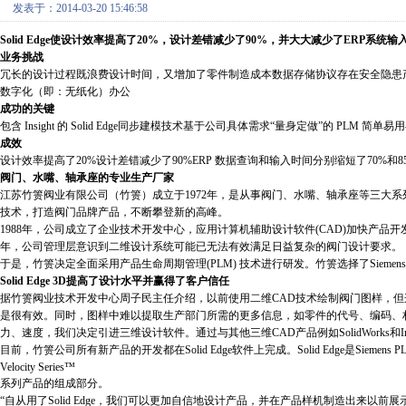
发表于：2014-03-20 15:46:58
Solid Edge使设计效率提高了20%，设计差错减少了90%，并大大减少了ER
业务挑战
冗长的设计过程既浪费设计时间，又增加了零件制造成本数据存储协议存在安全隐患产
数字化（即：无纸化）办公
成功的关键
包含 Insight 的 Solid Edge同步建模技术基于公司具体需求“量身定做”的 P
成效
设计效率提高了20%设计差错减少了90%ERP 数据查询和输入时间分别缩短了70
阀门、水嘴、轴承座的专业生产厂家
江苏竹箦阀业有限公司（竹箦）成立于1972年，是从事阀门、水嘴、轴承座等三大
技术，打造阀门品牌产品，不断攀登新的高峰。
1988年，公司成立了企业技术开发中心，应用计算机辅助设计软件(CAD)加快产品开
年，公司管理层意识到二维设计系统可能已无法有效满足日益复杂的阀门设计要求。
于是，竹箦决定全面采用产品生命周期管理(PLM) 技术进行研发。竹箦选择了Siemens PLM S
Solid Edge 3D提高了设计水平并赢得了客户信任
据竹箦阀业技术开发中心周子民主任介绍，以前使用二维CAD技术绘制阀门图样，
是很有效。同时，图样中难以提取生产部门所需的更多信息，如零件的代号、编码、
力、速度，我们决定引进三维设计软件。通过与其他三维CAD产品例如SolidWorks和Inve
目前，竹箦公司所有新产品的开发都在Solid Edge软件上完成。Solid Edge是Siemens PLM 
Velocity Series™
系列产品的组成部分。
“自从用了Solid Edge，我们可以更加自信地设计产品，并在产品样机制造出来