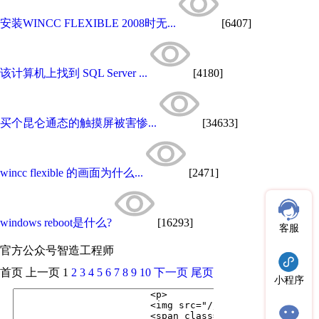
安装WINCC FLEXIBLE 2008时无...
[6407]
该计算机上找到 SQL Server ...
[4180]
买个昆仑通态的触摸屏被害惨...
[34633]
wincc flexible 的画面为什么...
[2471]
windows reboot是什么?
[16293]
客服
官方公众号
智造工程师
首页
上一页
1
2
3
4
5
6
7
8
9
10
下一页
尾页
小程序