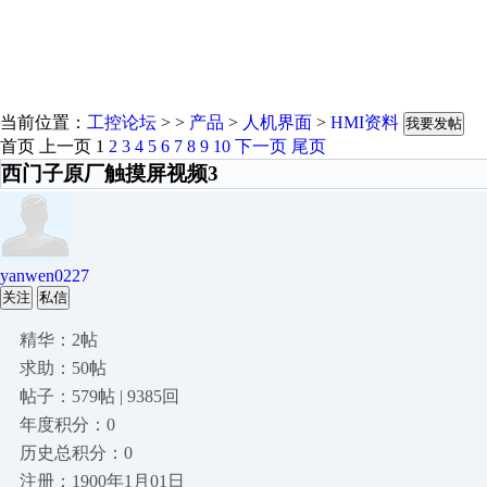
当前位置：
工控论坛
> >
产品
>
人机界面
>
HMI资料
我要发帖
首页
上一页
1
2
3
4
5
6
7
8
9
10
下一页
尾页
西门子原厂触摸屏视频3
yanwen0227
关注
私信
精华：2帖
求助：50帖
帖子：579帖 | 9385回
年度积分：0
历史总积分：0
注册：1900年1月01日