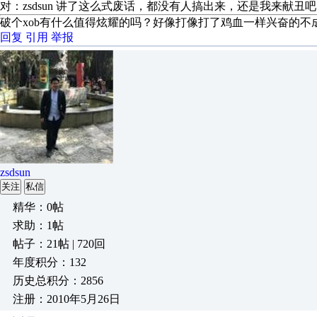
对：zsdsun 讲了这么式废话，都没有人搞出来，还是我来献丑
破个xob有什么值得炫耀的吗？好像打像打了鸡血一样兴奋的不
回复
引用
举报
zsdsun
关注
私信
精华：0帖
求助：1帖
帖子：21帖 | 720回
年度积分：132
历史总积分：2856
注册：2010年5月26日