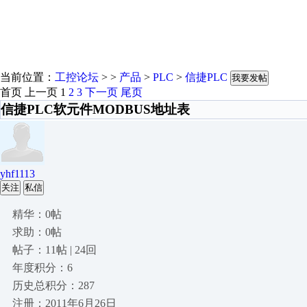
当前位置：
工控论坛
> >
产品
>
PLC
>
信捷PLC
我要发帖
首页
上一页
1
2
3
下一页
尾页
信捷PLC软元件MODBUS地址表
yhf1113
关注
私信
精华：0帖
求助：0帖
帖子：11帖 | 24回
年度积分：6
历史总积分：287
注册：2011年6月26日