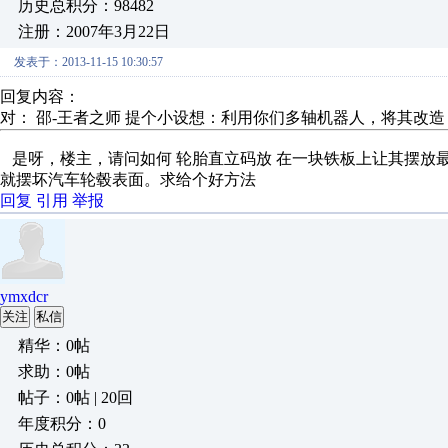
历史总积分：98482
注册：2007年3月22日
发表于：2013-11-15 10:30:57
回复内容：
对： 邵-王者之师
提个小设想：利用你们多轴机器人，将其改造，
是呀，楼主，请问如何 轮胎直立码放 在一块铁板上让其摆放
就摆坏汽车轮毂表面。求给个好方法
回复
引用
举报
ymxdcr
关注
私信
精华：0帖
求助：0帖
帖子：0帖 | 20回
年度积分：0