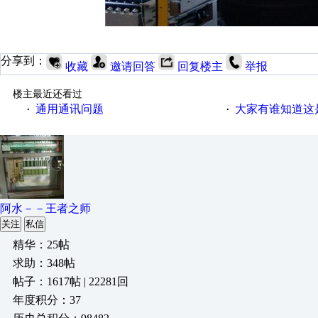
分享到：
收藏
邀请回答
回复楼主
举报
楼主最近还看过
通用通讯问题
大家有谁知道这
·
·
阿水－－王者之师
关注
私信
精华：25帖
求助：348帖
帖子：1617帖 | 22281回
年度积分：37