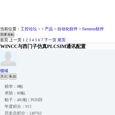
当前位置：
工控论坛
> >
产品
>
自动化软件
>
Siemens软件
我要发帖
首页
上一页
1
2
3
4
5
6
7
下一页
尾页
WINCC与西门子仿真PLCSIM通讯配置
领域
关注
私信
精华：8帖
求助：80帖
帖子：481帖 | 3926回
年度积分：915
历史总积分：140763