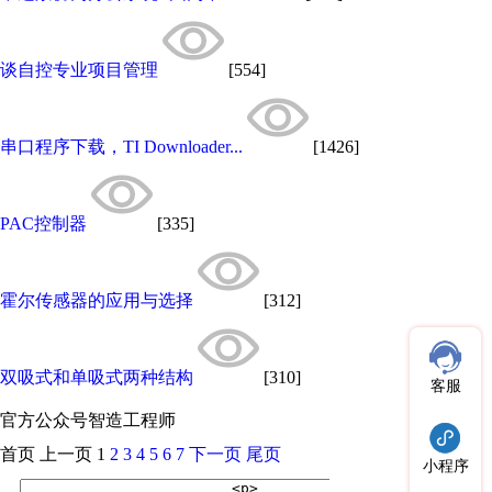
谈自控专业项目管理
[554]
串口程序下载，TI Downloader...
[1426]
PAC控制器
[335]
霍尔传感器的应用与选择
[312]
双吸式和单吸式两种结构
[310]
客服
官方公众号
智造工程师
首页
上一页
1
2
3
4
5
6
7
下一页
尾页
小程序