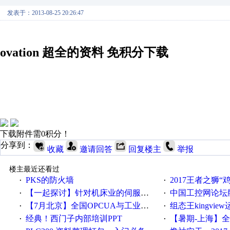
发表于：2013-08-25 20:26:47
ovation 超全的资料 免积分下载
下载附件需0积分！
分享到：
收藏
邀请回答
回复楼主
举报
楼主最近还看过
PKS的防火墙
2017王者之狮“鸡”情签到
·
·
【一起探讨】针对机床业的伺服系统发展，您的期望是什么？
中国工控网论坛版块
·
·
【7月北京】全国OPCUA与工业互联技术培训班通知！
组态王kingvi
·
·
经典！西门子内部培训PPT
【暑期-上海】全国工业4.
·
·