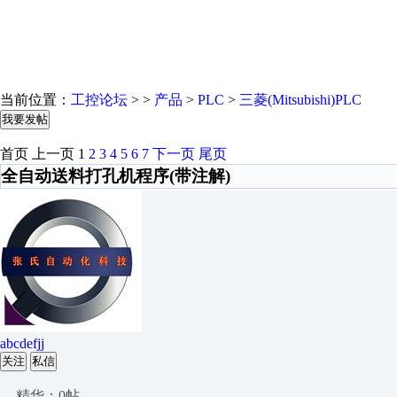
当前位置：
工控论坛
> >
产品
>
PLC
>
三菱(Mitsubishi)PLC
我要发帖
首页
上一页
1
2
3
4
5
6
7
下一页
尾页
全自动送料打孔机程序(带注解)
abcdefjj
关注
私信
精华：0帖