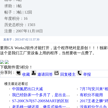
求助：1帖
帖子：3帖 | 12回
年度积分：16
历史总积分：1503
注册：2007年11月18日
发表于：2013-07-02 11:37:30
要用GX Works2软件才能打开，这个程序绝对是原创！！！独
这个是我们工厂里设备上用的程序，当然要收一点费了。
下载附件需5积分！
分享到：
收藏
邀请回答
回复楼主
举报
楼主最近还看过
中国氮肥出口大减
7月7与安川来“
·
·
我已经卧床一个多月了，是出去安装机械手在高速遭遇车祸所致:大家工作都要特别注意啊
有积分不能用
·
·
S7-200CN与S7-200SMART的区别
2017王者之狮“鸡”情签到
·
·
老毛桃一键还原，傻瓜式操作一键轻松备份还原；程序为向导式安装，一键即可实现自动备份或还原系统。
没有积分怎么办
·
·