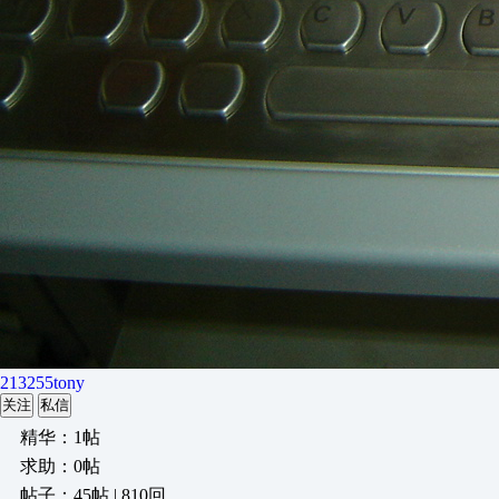
213255tony
关注
私信
精华：1帖
求助：0帖
帖子：45帖 | 810回