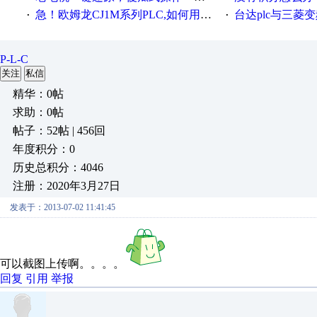
急！欧姆龙CJ1M系列PLC,如何用时间控制变频器。要求时间在组态王中可以自由输入！拜托各位大神了！
台达plc与三菱
·
·
P-L-C
关注
私信
精华：0帖
求助：0帖
帖子：52帖 | 456回
年度积分：0
历史总积分：4046
注册：2020年3月27日
发表于：2013-07-02 11:41:45
可以截图上传啊。。。。
回复
引用
举报