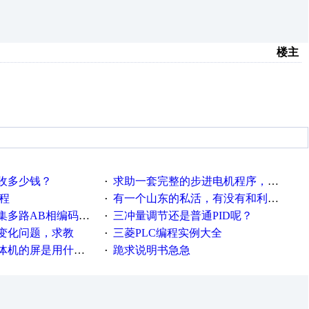
楼主
该收多少钱？
求助一套完整的步进电机程序，三菱的
·
编程
有一个山东的私活，有没有和利时DCS人员来？？
·
编码器信号，并和PLC通讯
三冲量调节还是普通PID呢？
·
变化问题，求教
三菱PLC编程实例大全
·
屏是用什么软件？50分
跪求说明书急急
·