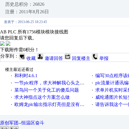
历史总积分：26826
注册：2011年8月26日
发表于：2013-06-25 18:23:45
AB PLC 所有1756模块模块接线图
请您回复后下载。
下载附件需0积分！
分享到：
收藏
邀请回答
回复楼主
举报
楼主最近还看过
和利时4.6.1
编写30点程序
·
·
一节plc程序，求大神解我心头之惑，感谢
plc流量计通讯
·
·
菜鸟问一个关于化工的傻瓜问题
求单片机实时采集多路AB相
·
·
求大神指点这个方案怎么做
威纶通图片长短
·
·
欧姆龙plc输出指示灯亮但是没有输出电压
请告诉我这个一体机的
·
·
原创军团--恒温区奋斗