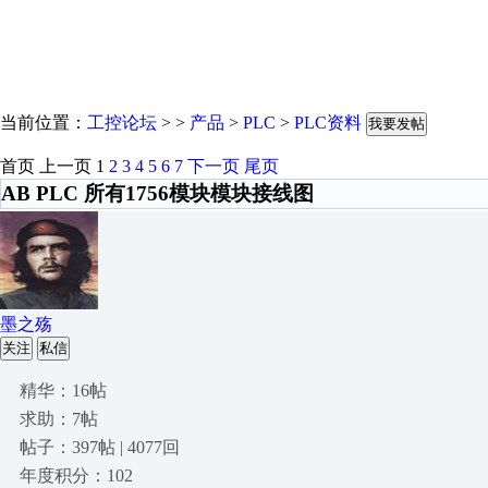
当前位置：
工控论坛
> >
产品
>
PLC
>
PLC资料
我要发帖
首页
上一页
1
2
3
4
5
6
7
下一页
尾页
AB PLC 所有1756模块模块接线图
墨之殇
关注
私信
精华：16帖
求助：7帖
帖子：397帖 | 4077回
年度积分：102