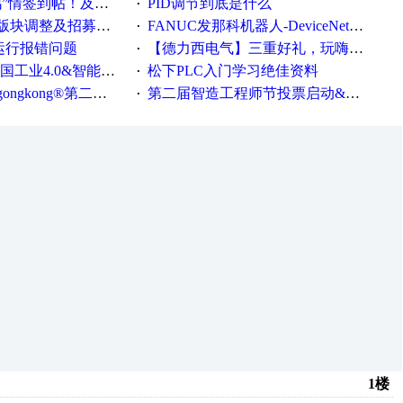
帖！及时更新在线研讨会预告
PID调节到底是什么
·
调整及招募版主公告
FANUC发那科机器人-DeviceNet通信使用手册(中文)
·
ew运行报错问题
【德力西电气】三重好礼，玩嗨夏日！
·
0&智能制造高级培训班通知！
松下PLC入门学习绝佳资料
·
®第二届智造工程师节正式起航！
第二届智造工程师节投票启动&周周有礼！
·
1楼