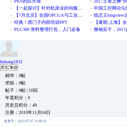
PKS的防火墙
2017王者之狮“鸡”情签到
·
·
【一起探讨】针对机床业的伺服系统发展，您的期望是什么？
中国工控网论坛版块
·
·
【7月北京】全国OPCUA与工业互联技术培训班通知！
组态王kingvi
·
·
经典！西门子内部培训PPT
【暑期-上海】全国工业4.
·
·
PLC300 资料整理打包，入门必备
撸袖实干，2017gongkong
·
·
liukang1832
关注
私信
精华：0帖
求助：0帖
帖子：0帖 | 10回
年度积分：0
历史总积分：40
注册：2010年11月04日
发表于：2013-07-07 11:48:16