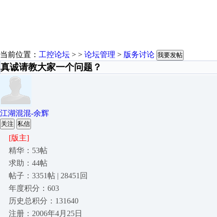
当前位置：
工控论坛
> >
论坛管理
>
版务讨论
我要发帖
真诚请教大家一个问题？
江湖混混-余辉
关注
私信
[版主]
精华：53帖
求助：44帖
帖子：3351帖 | 28451回
年度积分：603
历史总积分：131640
注册：2006年4月25日