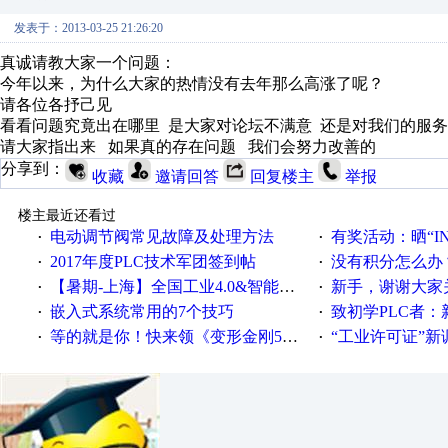
发表于：2013-03-25 21:26:20
真诚请教大家一个问题：
今年以来，为什么大家的热情没有去年那么高涨了呢？
请各位各抒己见
看看问题究竟出在哪里 是大家对论坛不满意 还是对我们的服
请大家指出来 如果真的存在问题 我们会努力改善的
分享到：
收藏
邀请回答
回复楼主
举报
楼主最近还看过
电动调节阀常见故障及处理方法
有奖活动：晒“IN
·
·
2017年度PLC技术军团签到帖
没有积分怎么办
·
·
【暑期-上海】全国工业4.0&智能制造高级培训班通知！
新手，谢谢大家
·
·
嵌入式系统常用的7个技巧
致初学PLC者：新人学
·
·
等的就是你！快来领《变形金刚5》观影券
“工业许可证”新调整：水文仪器
·
·