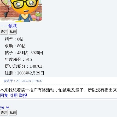
－－领域
关注
私信
精华：8帖
求助：80帖
帖子：481帖 | 3926回
年度积分：915
历史总积分：140763
注册：2008年2月29日
发表于：2013-03-25 21:28:37
本来我想着搞一推广有奖活动，怕被电叉毙了。所以没有提出来
回复
引用
举报
ye_w
关注
私信