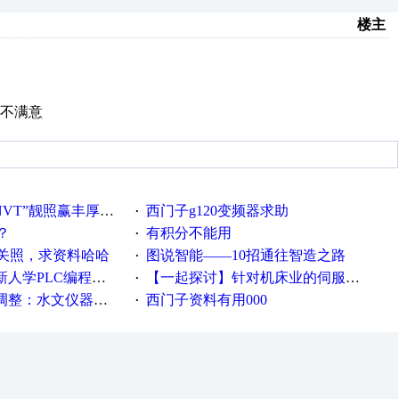
楼主
务不满意
VT”靓照赢丰厚礼品
西门子g120变频器求助
·
？
有积分不能用
·
关照，求资料哈哈
图说智能——10招通往智造之路
·
PLC编程的心得体会
【一起探讨】针对机床业的伺服系统发展，您的期望是什么？
·
等19类产品取消事前生产许可
西门子资料有用000
·