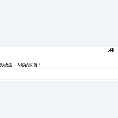
5楼
成疲...
内容的回复！