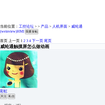
当前位置：
工控论坛
> >
产品
>
人机界面
>
威纶通
(weinview)HMI
我要发帖
首页
上一页
1
2
3
4
下一页
尾页
威纶通触摸屏怎么做动画
彩虹
关注
私信