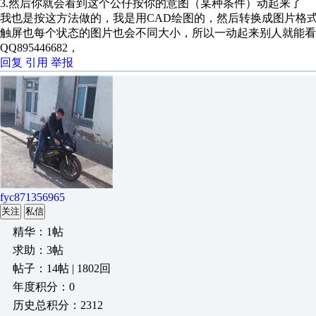
3.然后你就会看到这个公仔按你的意图（某种条件）动起来了
我也是按这方法做的，我是用CAD绘图的，然后转换成图片格
触屏也每个状态的图片也会不同大小，所以一动起来别人就能看
QQ895446682，
回复
引用
举报
fyc871356965
关注
私信
精华：1帖
求助：3帖
帖子：14帖 | 1802回
年度积分：0
历史总积分：2312