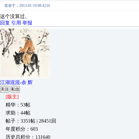
发表于：2013-01-19 08:42:01
这个没算过。
回复
引用
举报
江湖混混-余 辉
关注
私信
[版主]
精华：53帖
求助：44帖
帖子：3351帖 | 28451回
年度积分：603
历史总积分：131640