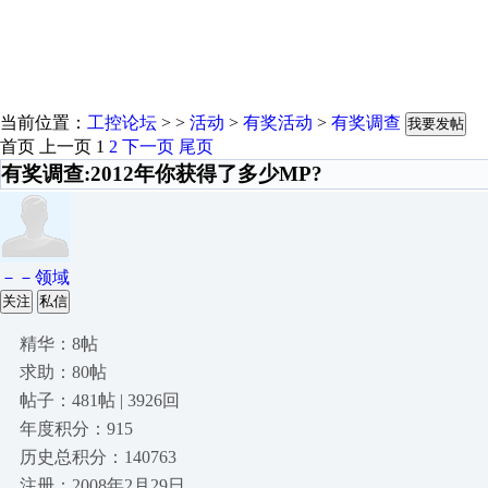
当前位置：
工控论坛
> >
活动
>
有奖活动
>
有奖调查
我要发帖
首页
上一页
1
2
下一页
尾页
有奖调查:2012年你获得了多少MP?
－－领域
关注
私信
精华：8帖
求助：80帖
帖子：481帖 | 3926回
年度积分：915
历史总积分：140763
注册：2008年2月29日