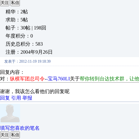
关注
私信
精华：2帖
求助：5帖
帖子：30帖 | 198回
年度积分：0
历史总积分：583
注册：2004年9月26日
发表于：2012-11-19 19:18:39
回复内容：
对：
纵横军团总司令
-
-宝马760LI
关于
帮你转到台达技术群，让
谢谢，我该怎么看他们的回复呢
回复
引用
举报
填写您喜欢的笔名
关注
私信