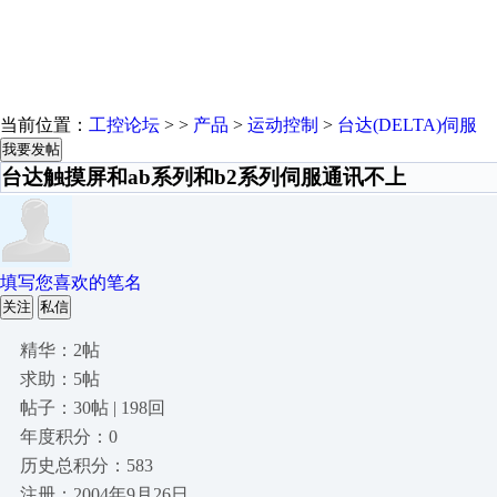
当前位置：
工控论坛
> >
产品
>
运动控制
>
台达(DELTA)伺服
我要发帖
台达触摸屏和ab系列和b2系列伺服通讯不上
填写您喜欢的笔名
关注
私信
精华：2帖
求助：5帖
帖子：30帖 | 198回
年度积分：0
历史总积分：583
注册：2004年9月26日