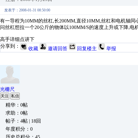
发表于：2008-01-31 08:50:00
有一导程为10MM的丝杠,长200MM,直径10MM,丝杠和电机轴
问丝杠想拉一个20公斤的物体以100MM/S的速度上升或下降,电
高手详细点讲下
分享到：
收藏
邀请回答
回复楼主
举报
光栅尺
关注
私信
精华：0帖
求助：0帖
帖子：4帖 | 18回
年度积分：0
历史总积分：45