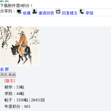
下载附件需0积分！
分享到：
收藏
邀请回答
回复楼主
举报
余 辉
关注
私信
[版主]
精华：53帖
求助：44帖
帖子：3350帖 | 28451回
年度积分：603