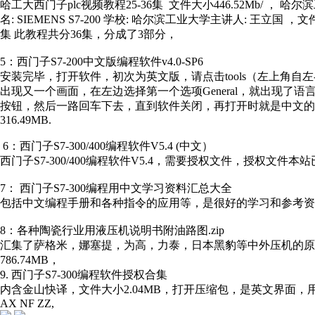
哈工大西门子plc视频教程25-36集 文件大小446.52Mb/ ，
名: SIEMENS S7-200 学校: 哈尔滨工业大学主讲人: 王立国
集 此教程共分36集，分成了3部分，
5：西门子S7-200中文版编程软件v4.0-SP6
安装完毕，打开软件，初次为英文版，请点击tools（左上角自左-
出现又一个画面，在左边选择第一个选项General，就出现了语言
按钮，然后一路回车下去，直到软件关闭，再打开时就是中文的
316.49MB.
6：西门子S7-300/400编程软件V5.4 (中文）
西门子S7-300/400编程软件V5.4，需要授权文件，授权文件本站已经提供
7： 西门子S7-300编程用中文学习资料汇总大全
包括中文编程手册和各种指令的应用等，是很好的学习和参考资料，解压即可. 
8：各种陶瓷行业用液压机说明书附油路图.zip
汇集了萨格米，娜塞提，为高，力泰，日本黑豹等中外压机的
786.74MB，
9. 西门子S7-300编程软件授权合集
内含金山快译，文件大小2.04MB，打开压缩包，是英文界面，
AX NF ZZ,