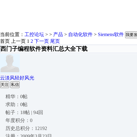
当前位置：
工控论坛
> >
产品
>
自动化软件
>
Siemens软件
我要
首页
上一页
1
2
下一页
尾页
西门子编程软件资料汇总大全下载
云淡风轻好风光
关注
私信
精华：0帖
求助：0帖
帖子：18帖 | 94回
年度积分：0
历史总积分：12192
注册：2009年3月23日