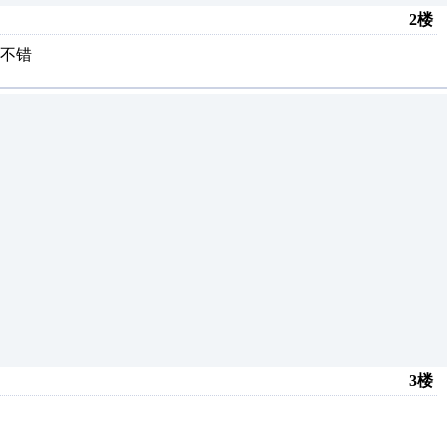
2楼
可不错
3楼