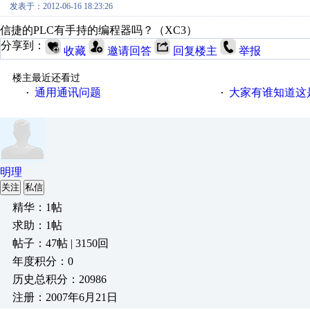
发表于：2012-06-16 18:23:26
信捷的PLC有手持的编程器吗？（XC3）
分享到：
收藏
邀请回答
回复楼主
举报
楼主最近还看过
通用通讯问题
大家有谁知道这
·
·
明理
关注
私信
精华：1帖
求助：1帖
帖子：47帖 | 3150回
年度积分：0
历史总积分：20986
注册：2007年6月21日