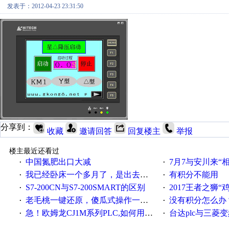
发表于：2012-04-23 23:31:50
分享到：
收藏
邀请回答
回复楼主
举报
楼主最近还看过
中国氮肥出口大减
7月7与安川来“
·
·
我已经卧床一个多月了，是出去安装机械手在高速遭遇车祸所致:大家工作都要特别注意啊
有积分不能用
·
·
S7-200CN与S7-200SMART的区别
2017王者之狮“鸡”情签到
·
·
老毛桃一键还原，傻瓜式操作一键轻松备份还原；程序为向导式安装，一键即可实现自动备份或还原系统。
没有积分怎么办
·
·
急！欧姆龙CJ1M系列PLC,如何用时间控制变频器。要求时间在组态王中可以自由输入！拜托各位大神了！
台达plc与三菱
·
·