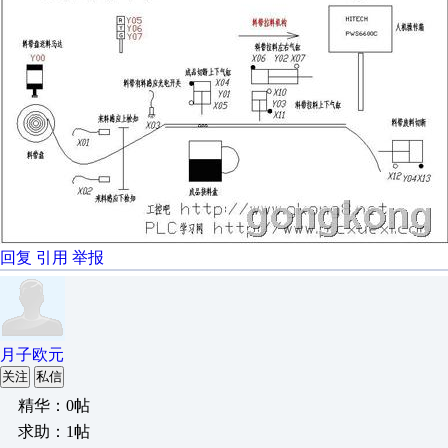
回复
引用
举报
月子欧元
关注
私信
精华：0帖
求助：1帖