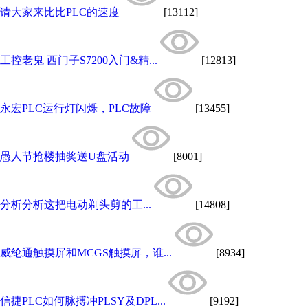
请大家来比比PLC的速度
[13112]
工控老鬼 西门子S7200入门&精...
[12813]
永宏PLC运行灯闪烁，PLC故障
[13455]
愚人节抢楼抽奖送U盘活动
[8001]
分析分析这把电动剃头剪的工...
[14808]
威纶通触摸屏和MCGS触摸屏，谁...
[8934]
信捷PLC如何脉搏冲PLSY及DPL...
[9192]