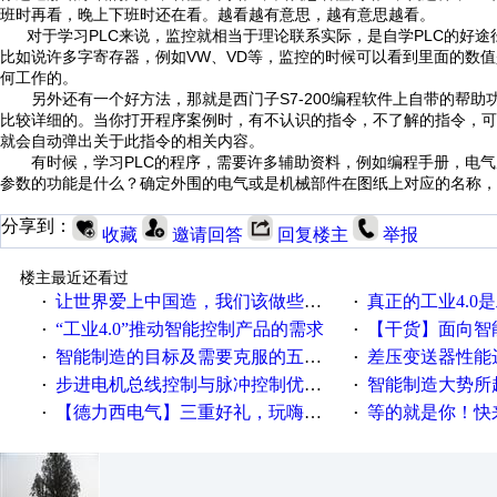
班时再看，晚上下班时还在看。越看越有意思，越有意思越看。
PLC
PLC
对于学习
来说，监控就相当于理论联系实际，是自学
的好途
VW
VD
比如说许多字寄存器，例如
、
等，监控的时候可以看到里面的数值
何工作的。
S7-200
另外还有一个好方法，那就是西门子
编程软件上自带的帮助功
比较详细的。当你打开程序案例时，有不认识的指令，不了解的指令，可
就会自动弹出关于此指令的相关内容。
PLC
有时候，学习
的程序，需要许多辅助资料，例如编程手册，电气
参数的功能是什么？确定外围的电气或是机械部件在图纸上对应的名称，
分享到：
收藏
邀请回答
回复楼主
举报
楼主最近还看过
让世界爱上中国造，我们该做些什么
真正的工业4.0是
·
·
“工业4.0”推动智能控制产品的需求
【干货】面向智
·
·
智能制造的目标及需要克服的五个障碍
差压变送器性能达
·
·
步进电机总线控制与脉冲控制优缺点
智能制造大势所趋
·
·
【德力西电气】三重好礼，玩嗨夏日！
等的就是你！快来领
·
·