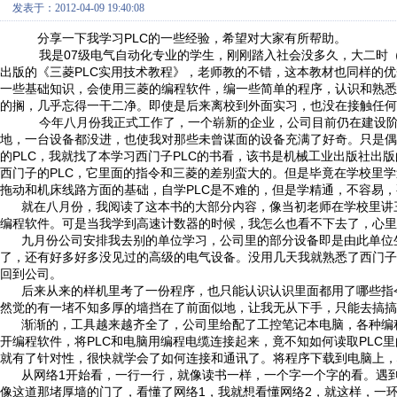
发表于：2012-04-09 19:40:08
PLC
分享一下我学习
的一些经验，希望对大家有所帮助。
07
我是
级电气自动化专业的学生，刚刚踏入社会没多久，大二时
PLC
出版的《三菱
实用技术教程》，老师教的不错，这本教材也同样的优
一些基础知识，会使用三菱的编程软件，编一些简单的程序，认识和熟悉
的搁，几乎忘得一干二净。即使是后来离校到外面实习，也没在接触任何
今年八月份我正式工作了，一个崭新的企业，公司目前仍在建设
地，一台设备都没进，也使我对那些未曾谋面的设备充满了好奇。只是偶
PLC
PLC
的
，我就找了本学习西门子
的书看，该书是机械工业出版社出版
PLC
西门子的
，它里面的指令和三菱的差别蛮大的。但是毕竟在学校里学
PLC
拖动和机床线路方面的基础，自学
是不难的，但是学精通，不容易，
就在八月份，我阅读了这本书的大部分内容，像当初老师在学校里讲
编程软件。可是当我学到高速计数器的时候，我怎么也看不下去了，心里
九月份公司安排我去别的单位学习，公司里的部分设备即是由此单位
了，还有好多好多没见过的高级的电气设备。没用几天我就熟悉了西门子
回到公司。
后来从来的样机里考了一份程序，也只能认识认识里面都用了哪些指
然觉的有一堵不知多厚的墙挡在了前面似地，让我无从下手，只能去搞搞
渐渐的，工具越来越齐全了，公司里给配了工控笔记本电脑，各种编
PLC
PLC
开编程软件，将
和电脑用编程电缆连接起来，竟不知如何读取
里
就有了针对性，很快就学会了如何连接和通讯了。将程序下载到电脑上，
1
从网络
开始看，一行一行，就像读书一样，一个字一个字的看。遇
1
2
像这道那堵厚墙的门了，看懂了网络
，我就想看懂网络
，就这样，一