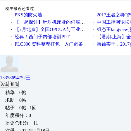
楼主最近还看过
PKS的防火墙
2017王者之狮“鸡”情签到
·
·
【一起探讨】针对机床业的伺服系统发展，您的期望是什么？
中国工控网论坛版块
·
·
【7月北京】全国OPCUA与工业互联技术培训班通知！
组态王kingvi
·
·
经典！西门子内部培训PPT
【暑期-上海】全国工业4.
·
·
PLC300 资料整理打包，入门必备
撸袖实干，2017gongkong
·
·
13358694752王
关注
私信
精华：0帖
求助：0帖
帖子：0帖 | 1回
年度积分：0
历史总积分：11
注册：2012年2月18日