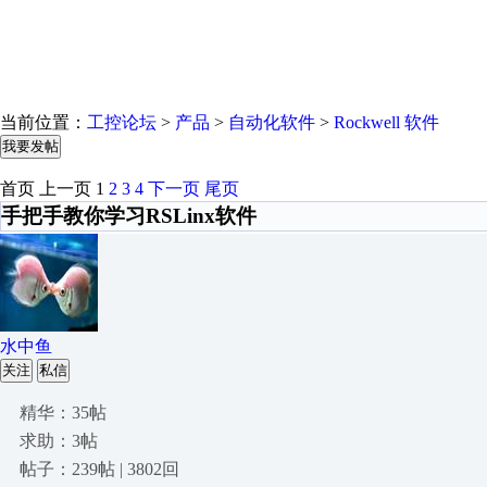
当前位置：
工控论坛
>
产品
>
自动化软件
>
Rockwell 软件
我要发帖
首页
上一页
1
2
3
4
下一页
尾页
手把手教你学习RSLinx软件
水中鱼
关注
私信
精华：35帖
求助：3帖
帖子：239帖 | 3802回