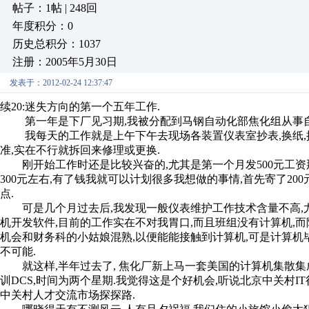
帖子：1帖 | 248回
年度积分：0
历史总积分：1037
注册：2005年5月30日
发表于：2012-02-24 12:37:47
续20:迷失方向的第一个五年工作.
第一年是下厂见习期,我被分配到马钢自动化部焦化组从事自
我每天的工作就是上午下午去现场各装置仪表室抄表,换纸,换表
准,实在不行就拆回来修理或更换.
刚开始工作时还是比较兴奋的,尤其是第一个月发500元工资那
300元左右,有了钱我就可以计划很多我想做的事情,首先寄了20
点.
可是几个月过去后,我发现一般仪表维护工作技术含量不高,尤
机开发软件,目前的工作实在不对我胃口,而且班组没有计算机,而
机会和财务科的小姑娘混熟,以便能能接触到计算机,可是计算机
不可能.
就这样,半年过去了, 焦化厂新上马一套美国的计算机集散集成系统
训DCS,时间为两个星期.我觉得这是个好机会,听说北京中关村
中关村人才交流市场探探路.