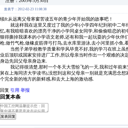
注册：2005年5月30日
发表于：2012-02-23 11:08:38
续8:从远离父母寒窗苦读五年的青少年开始我的故事吧！
就这样我在这里又度过了我的少年(小学四年纪到初中二年纪)
忆,有我暗暗喜欢的漂亮干净的小学同桌女同学,和偷偷暗恋的初
狠得撕掉我课本的小学语文老师,还有和我一起玩耍的少年伙伴们
枪,做竹气枪,做橡皮筋弹弓打鸟,去水库里游泳,去小河里抓小鱼,
当然子弟学校教学质量和学风毕竟不好,我的学习在班上虽然
业后顶职或国家安排进厂工作,所以母亲当时作出一个艰难的决定
身边先回父母亲身边来.
我记得很清楚,那时一个冬天大雪纷飞的一天,我和过年前来
舅在上海同济大学读书),没想到这和父母亲一别就是充满思念想
个完全新的地方的新鲜感,和去大上海的激动感.
回复
引用
举报
回复本条
发表回复