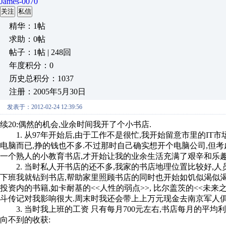
James-0070
关注
私信
精华：1帖
求助：0帖
帖子：1帖 | 248回
年度积分：0
历史总积分：1037
注册：2005年5月30日
发表于：2012-02-24 12:39:56
续20:偶然的机会,业余时间我开了个小书店.
1. 从97年开始后,由于工作不是很忙,我开始留意市里的IT
电脑而已,挣的钱也不多.不过那时自己确实想开个电脑公司,但考
一个熟人的小教育书店,才开始让我的业余生活充满了艰辛和乐趣
2. 当时私人开书店的还不多,我家的书店地理位置比较好,人
下班我就钻到书店,帮助家里照顾书店的同时也开始如饥似渴似
投资内的书籍,如卡耐基的<<人性的弱点>>, 比尔盖茨的<<未来之路
斗传记对我影响很大.周末时我还会带上上万元现金去南京军人
3. 当时我上班的工资 只有每月700元左右,书店每月的平均利
向不到的收获: