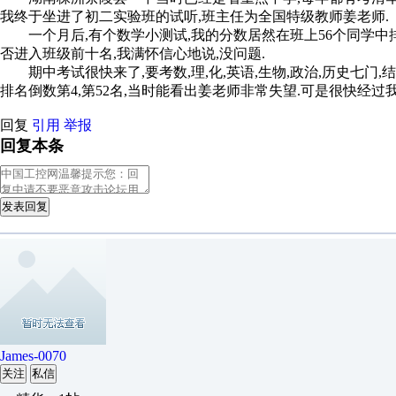
我终于坐进了初二实验班的试听,班主任为全国特级教师姜老师.
一个月后,有个数学小测试,我的分数居然在班上56个同学中排
否进入班级前十名,我满怀信心地说,没问题.
期中考试很快来了,要考数,理,化,英语,生物,政治,历史七门,
排名倒数第4,第52名,当时能看出姜老师非常失望.可是很快经过我
回复
引用
举报
回复本条
发表回复
James-0070
关注
私信