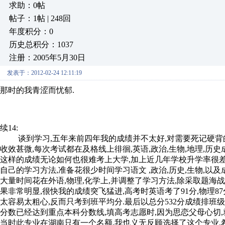
求助：0帖
帖子：1帖 | 248回
年度积分：0
历史总积分：1037
注册：2005年5月30日
发表于：2012-02-24 12:11:19
那时的我青涩而忧郁.
续14:
谈到学习,五年来前四年我的成绩并不太好,对需要死记硬背的
收效甚微,每次考试都在及格线上徘徊,英语,政治,生物,地理,历
这样的成绩无论如何也很难考上大学,加上近几年学校升学率很差,
自己的学习方法,准备花很少时间学习语文 ,政治,历史,生物,以
大量时间花在外语,物理,化学上,并调整了学习方法,除采取题海
果非常明显,很快我的成绩突飞猛进,高考时英语考了91分,物理87
太容易太粗心,反而只考到班平均分.最后以总分532分成绩排班级
分数已经达到重点本科分数线,填高考志愿时,因为思恋父母心切
当时此专业在湖南只有一个名额,我也义无反顾选择了这个专业,希