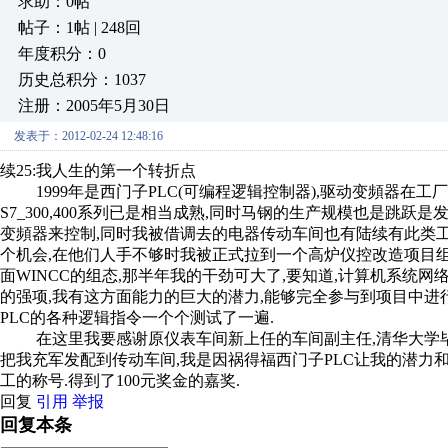
求助：0帖
帖子：1帖 | 248回
年度积分：0
历史总积分：1037
注册：2005年5月30日
发表于：2012-02-24 12:48:16
续25:我人生的第一个转折点
1999年是西门子PLC(可编程逻辑控制器),驱动变頻器在工
S7_300,400系列已是相当成熟,同时马钢的生产规模也是跳跃是发展
变頻器来控制,同时我被借调去的电器传动车间也有陆续有此类工程
个机会,在他们人手不够时我被正式拉到一个高炉仪控改造项目组
面WINCC的组态,那半年我的干劲可大了,要知道,计算机系统网
的强项,我有这方面能力的巨大的潜力,能够完全参与到项目中进
PLC的各种逻辑指令一个个测试了一遍.
在这里我要感谢原仪表车间新上任的车间副主任,清华大学毕
把我充军发配到传动车间,我是因祸得福西门子PLC让我的潜力
工的称号.得到了100元奖金的嘉奖.
回复
引用
举报
回复本条