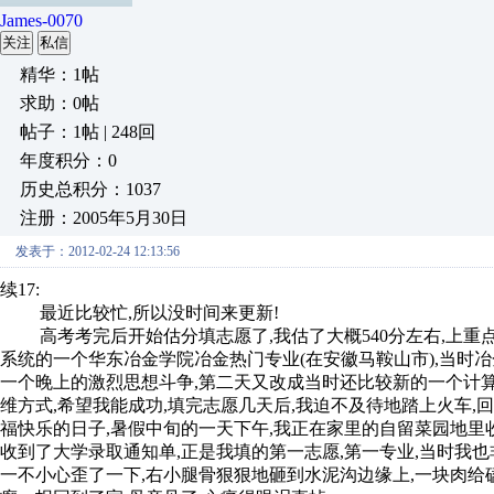
James-0070
关注
私信
精华：1帖
求助：0帖
帖子：1帖 | 248回
年度积分：0
历史总积分：1037
注册：2005年5月30日
发表于：2012-02-24 12:13:56
续17:
最近比较忙,所以没时间来更新!
高考考完后开始估分填志愿了,我估了大概540分左右,上重点
系统的一个华东冶金学院冶金热门专业(在安徽马鞍山市),当时冶
一个晚上的激烈思想斗争,第二天又改成当时还比较新的一个计算
维方式,希望我能成功,填完志愿几天后,我迫不及待地踏上火车
福快乐的日子,暑假中旬的一天下午,我正在家里的自留菜园地里
收到了大学录取通知单,正是我填的第一志愿,第一专业,当时我也
一不小心歪了一下,右小腿骨狠狠地砸到水泥沟边缘上,一块肉给磕