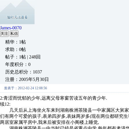
James-0070
关注
私信
精华：1帖
求助：0帖
帖子：1帖 | 248回
年度积分：0
历史总积分：1037
注册：2005年5月30日
发表于：2012-02-24 12:08:56
2:青涩而忧郁的少年,远离父母寒窗苦读五年的青少年.
续12:
几天后从上海坐火车来到湖南株洲茶陵县一中家属区大舅家,当
们有两个可爱的孩子,表弟四岁多,表妹两岁多(现在两位都研究生
两居室家属平房中,我来后被安排在小阁楼上睡觉,
湖南株洲茶陵县一中当时已经是省重点中学,每年都有考清华北