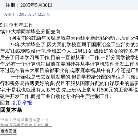
注册：2005年5月30日
发表于：2012-02-24 12:23:46
5:国企五年工作
续19:大学同学毕业分配去向
(网友们的鼓励与顶贴是我每天再线更新此贴的动力,后面还有
93年大学毕业了,因为我们学校直属于国家冶金工业部办的大
产,矿山或钢铁设计院,全班23个人,12男11女,成绩好的女的较
后去了日本学习和工作,目前一直都从事IT工作,一部分同学被学
作,还有一个计算机狂目前在美国硅谷从事计算机软件开发工作,
不过现在看来大家目前都事业有成,家庭幸福,其中有几个还是厂
一开始我是想去深圳发展的,但是学校给分配的单位为马鞍山
行和税务局待遇要好的多,况且不服从国家分配的自谋职业的需要
字,于是我也就没有太多想法,先上班马上拿每月500元的工资
硬件开发工作,而是工业自动化专业的生产控制工作.
回复
引用
举报
回复本条
发表回复