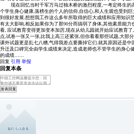
现在回忆当时千军万马过独木桥的激烈程度,一考定终生的高考
个学生身心健康,落榜生的个人的信仰,自信心,和人生观也受到
到很好发展.想想我工作这么多年所取得的巨大成绩和应用知识范
有太大影响,相反如果你为了那90分而搞弱了身体,其他素质能力
看, 应试教育变得更加变本加厉,现在从幼儿园就开始应试教育了
点,试卷一张又一张,比我上高三还紧张,但你看看那些试题,大部
课外试题更是乱七八糟,气得我差点要撕掉它们.就其原因还是中
升迁及口碑完全由学生成绩来决定,造成老师也不管学生的身心
的成绩……
回复
引用
举报
回复本条
发表回复