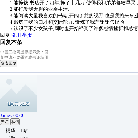
1.能挣钱,书店开了四年,挣了十几万.使得我和弟弟都较早买了
2.能打发我无聊的业余生活.
3.能阅读大量我喜欢的书籍,开阔了我的视野,也是我将来事业
4.锻炼了我的口才和交际能力, 锻炼了我营销销售经验.
5.认识了不少女孩子,同时也开始经受了许多感情挫折和感情
回复
引用
举报
回复本条
发表回复
James-0070
关注
私信
精华：1帖