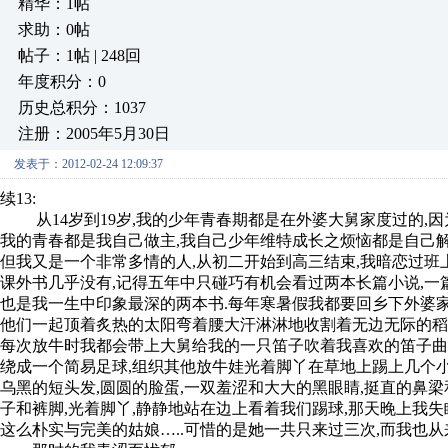
精华：1帖
求助：0帖
帖子：1帖 | 248回
年度积分：0
历史总积分：1037
注册：2005年5月30日
发表于：2012-02-24 12:09:37
续13:
从14岁到19岁,我的少年青春期都是在外婆大舅家度过的,因
我的青春都是我自己做主,我自己少年维特成长之烦恼都是自己解
但我又是一个非常多情的人,从初二开始到高三结束,我暗恋过班
课外书几乎没有,记得五年中只碰巧有机会看过两本长篇小说,一篇是
也是我一生中印象最深的两本书.每年寒暑假我都要回乡下外婆家,
他们一起顶着炙热的太阳弯着腰大汗淋淋地收割着无边无际的稻谷
每次放牛时我都会带上大舅给我的一只笛子吹着我喜欢的笛子曲,如
绕成一个简易足球,组织其他放牛娃光着脚丫在草地上踢上几个小
乌黑的短头发,圆圆的脸蛋,一双羞涩和大大的黑眼睛,挺直的鼻
子和裤脚,光着脚丫,静静地站在边上看着我们踢球,那天晚上我失
这么朴实与完美的姑娘…..可惜的是她一共只来过三次,而我也从