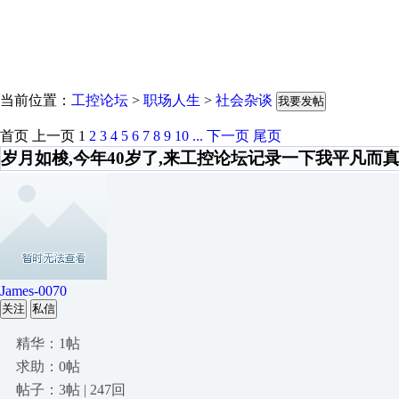
当前位置：
工控论坛
>
职场人生
>
社会杂谈
我要发帖
首页
上一页
1
2
3
4
5
6
7
8
9
10
...
下一页
尾页
岁月如梭,今年40岁了,来工控论坛记录一下我平凡而真
James-0070
关注
私信
精华：1帖
求助：0帖
帖子：3帖 | 247回