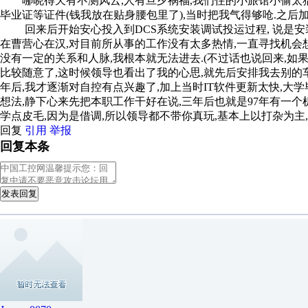
哪晓得天有不测风云,人有旦夕祸福,我们住的小旅馆小偷太猖
毕业证等证件(钱我放在贴身腰包里了),当时把我气得够呛.之后
回来后开始安心投入到DCS系统安装调试投运过程, 说是安装
在曹营心在汉,对目前所从事的工作没有太多热情,一直寻找机会
没有一定的关系和人脉,我根本就无法进去.(不过话也说回来,如
比较随意了,这时候领导也看出了我的心思,就先后安排我去别的
年后,我才逐渐对自控有点兴趣了,加上当时IT软件更新太快,大
想法,静下心来先把本职工作干好在说,三年后也就是97年有一个
学点皮毛,因为是借调,所以领导都不带你真玩,基本上以打杂为主
回复
引用
举报
回复本条
发表回复