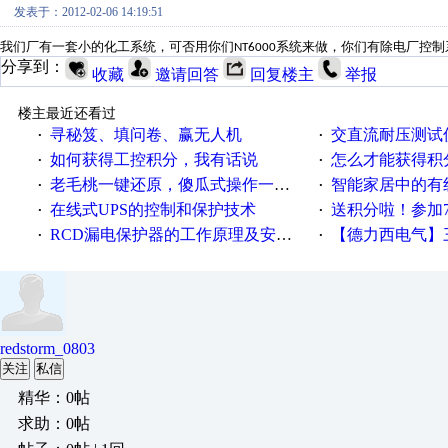
发表于：2012-02-06 14:19:51
我们厂有一套小的化工系统，可否用你们
系统来做，你们有除电厂控制
NT6000
分享到：
收藏
邀请回答
回复楼主
举报
楼主最近还看过
寻秘笈、填问卷、赢无人机
交直流耐压测试
·
·
如何获得工控积分，我有话说
怎么才能获得积
·
·
老毛桃一键还原，傻瓜式操作一键轻松备份还原；程序为向导式安装，一键即可实现自动备份或还原系统。
智能家居中的有
·
·
在线式UPS的控制和保护技术
送积分啦！参加7月6日
·
·
RCD漏电保护器的工作原理及安装要点
【德力西电气】三
·
·
redstorm_0803
关注
私信
精华：0帖
求助：0帖