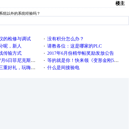
楼主
系统以外的系统经验吗？
仪的检修与调试
没有积分怎么办？
·
分呢，新人
请教各位：这是哪家的PLC
·
线传输方式
2017年6月份精华帖奖励发放公告
·
菲尼克斯在线研讨会即得
等的就是你！快来领《变形金刚5》观影券
·
重好礼，玩嗨夏日！
什么是间接验电
·