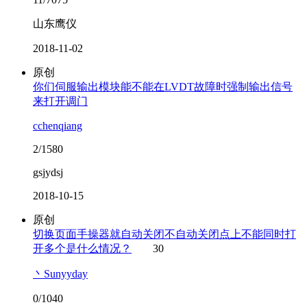
山东鹰仪
2018-11-02
原创
你们伺服输出模块能不能在LVDT故障时强制输出信号
来打开调门
cchenqiang
2/1580
gsjydsj
2018-10-15
原创
切换页面手操器就自动关闭不自动关闭点上不能同时打
开多个是什么情况？
30
丶Sunyyday
0/1040