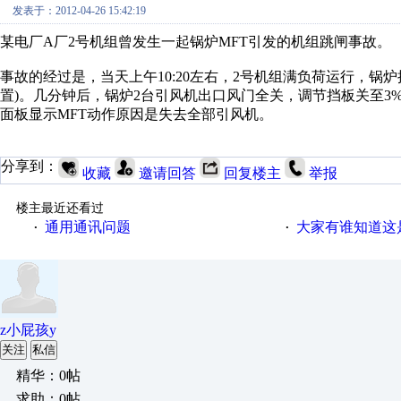
发表于：2012-04-26 15:42:19
某电厂A厂2号机组曾发生一起锅炉MFT引发的机组跳闸事故。
事故的经过是，当天上午10:20左右，2号机组满负荷运行，锅
置)。几分钟后，锅炉2台引风机出口风门全关，调节挡板关至3%
面板显示MFT动作原因是失去全部引风机。
分享到：
收藏
邀请回答
回复楼主
举报
楼主最近还看过
通用通讯问题
大家有谁知道这
·
·
z小屁孩y
关注
私信
精华：0帖
求助：0帖