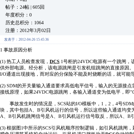
帖子：24帖 | 605回
年度积分：0
历史总积分：1064
注册：2012年3月02日
发表于：2012-04-26 15:45:36
1
事故原因分析
(1)
热工
人员检查发现，
DCS
1
号柜的
24VDC
电源有一个跳闸，
供外部电源
。经分析，该电源跳闸
是引发机组跳闸的直接
原因。
I/O
通道出现接地，而对应
的分保险不能及时烧断
的话，就可能
(2) SDM
的开关量输入通道要求
高低电平信号，输入的
无源接点
接线
原理
，如果
24VDC
电源跳闸，各输入通道
变为低电平，即
"
事故发生时的情况
是，
SCS
站的
I/O
模板中，
1
，
2
，
4
号
SDM
块，其
中包括
A
、
B
引风机运行的信号，所
以这些输入通道均变
A
、
B
引风机跳闸信号是
A
、
B
引风机运行信号取反，
所以
A
、
B
(3)
根据图
1
中所示的
SCS
引风机顺序控制逻辑，
如引风机跳闸，