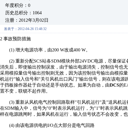
年度积分：0
历史总积分：1064
注册：2012年3月02日
发表于：2012-04-26 15:48:32
2
事故预防措施
(1)
增大电源功率，由
200 W
改成
400 W
。
(2)
重新分配
SCS
站各
SDM
模块外部
24VDC
电源，尽量保证
消失后，即
使输出控制误发，由于
输出电源消失，控制信
号也无
采用模拟量信号输出控
制则无效，因为该控制
信号输出由模拟量
机运行
"
输入信号和
"
关引风机出口风门
"
输出信号，则在该电源
于挡
板操作器处于自动还是
手动状态。如果为自动
，由
DCS
的
E
置不变，
联锁不起作用。
(3)
重新从风机
电气
控制回路取样
"
引风机运行
"
及
"
送风机运
在
SDM
输入中，信号为
"0"
时表示风机运行，为
"1"
时表示风机跳
样在电源跳闸时，如果
风机在运行，输入信号
状态不会改变，也
(4)
由该电源供电的
I/O
点大部分是电气回路