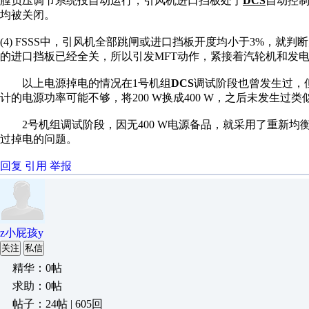
膛负压调节系
统投自动运行，引风机
进口挡板处于
DCS
自动控
均被关闭。
(4) FSSS
中，引风机全部跳闸或
进口挡板开度均小于
3%
，就判断
的进口挡板已经
全关，所以引发
MFT
动作，紧接着汽轮机和
发
以上电源掉电的情
况在
1
号机组
DCS
调试阶段也曾发生过，
计
的电源功率可能不够，
将
200 W
换成
400 W
，之后未发生过类
2
号机组调试阶段，因无
400 W
电源备品，就采用了重
新均
过掉电的问题。
回复
引用
举报
z小屁孩y
关注
私信
精华：0帖
求助：0帖
帖子：24帖 | 605回