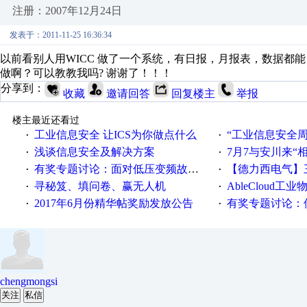
注册：2007年12月24日
发表于：2011-11-25 16:36:34
以前看别人用WICC 做了一个系统，有日报，月报表，数据都能
做啊？可以教教我吗? 谢谢了！！！
分享到：
收藏
邀请回答
回复楼主
举报
楼主最近还看过
工业信息安全 让ICS为你做点什么
“工业信息安全周之我见”
·
·
浅谈信息安全及解决方案
7月7与安川来“
·
·
有奖专题讨论：面对低压变频故障，老手是这样解决的！
【德力西电气】三
·
·
寻秘笈、填问卷、赢无人机
AbleCloud工业物
·
·
2017年6月份精华帖奖励发放公告
有奖专题讨论：伺服选择的
·
·
chengmongsi
关注
私信