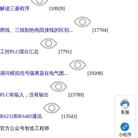
解读三菱程序
[10929]
两线、三线制热电阻接线的区别...
[17704]
工控PLC擂台汇总
[7791]
请问模拟信号隔离器在电气图...
[10208]
PLC有输入，没有输出
[23789]
客服
RS232和RS485通讯
[13543]
官方公众号
智造工程师
小程序