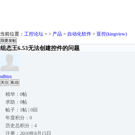
当前位置：
工控论坛
> >
产品
>
自动化软件
>
亚控(kingview)
我要发帖
组态王6.53无法创建控件的问题
sdhtzs
关注
私信
精华：0帖
求助：0帖
帖子：1帖 | 0回
年度积分：0
历史总积分：4
注册：2010年8月15日