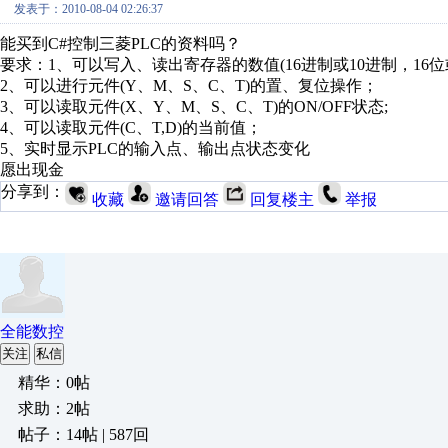
发表于：2010-08-04 02:26:37
能买到C#控制三菱PLC的资料吗？
要求：1、可以写入、读出寄存器的数值(16进制或10进制，16位或
2、可以进行元件(Y、M、S、C、T)的置、复位操作；
3、可以读取元件(X、Y、M、S、C、T)的ON/OFF状态;
4、可以读取元件(C、T,D)的当前值；
5、实时显示PLC的输入点、输出点状态变化
愿出现金
分享到：
收藏
邀请回答
回复楼主
举报
全能数控
关注
私信
精华：0帖
求助：2帖
帖子：14帖 | 587回