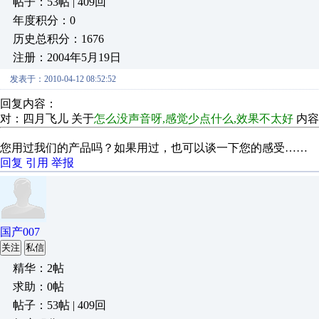
帖子：53帖 | 409回
年度积分：0
历史总积分：1676
注册：2004年5月19日
发表于：2010-04-12 08:52:52
回复内容：
对：四月飞儿 关于
怎么没声音呀,感觉少点什么,效果不太好
内容
您用过我们的产品吗？如果用过，也可以谈一下您的感受……
回复
引用
举报
国产007
关注
私信
精华：2帖
求助：0帖
帖子：53帖 | 409回