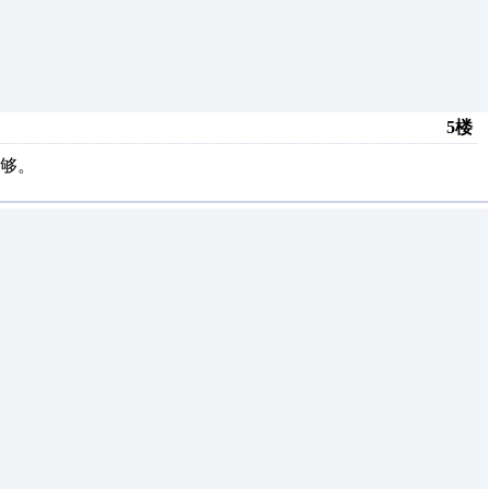
5楼
够。