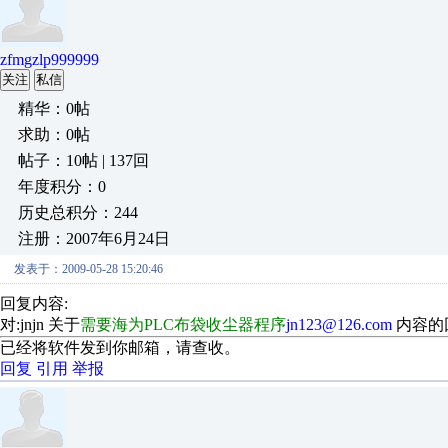
zfmgzlp999999
关注
私信
精华：0帖
求助：0帖
帖子：10帖 | 137回
年度积分：0
历史总积分：244
注册：2007年6月24日
发表于：2009-05-28 15:20:46
回复内容:
对:jnjn 关于
需要海为PLC布袋收尘器程序
jn123@126.com
内容的
已经将软件发到你邮箱，请查收。
回复
引用
举报