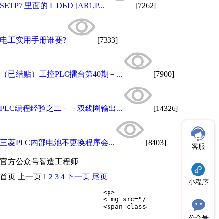
SETP7 里面的 L DBD [AR1,P...
[7262]
电工实用手册谁要?
[7333]
（已结贴）工控PLC擂台第40期－...
[7900]
PLC编程经验之二－－双线圈输出...
[14326]
三菱PLC内部电池不更换程序会...
[8403]
客服
官方公众号
智造工程师
首页
上一页
1
2
3
4
下一页
尾页
小程序
公众号