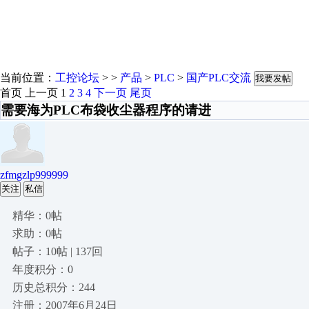
当前位置：
工控论坛
> >
产品
>
PLC
>
国产PLC交流
我要发帖
首页
上一页
1
2
3
4
下一页
尾页
需要海为PLC布袋收尘器程序的请进
zfmgzlp999999
关注
私信
精华：0帖
求助：0帖
帖子：10帖 | 137回
年度积分：0
历史总积分：244
注册：2007年6月24日