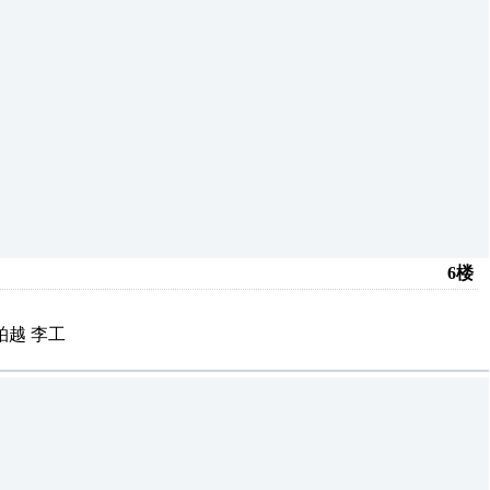
6楼
柏越 李工