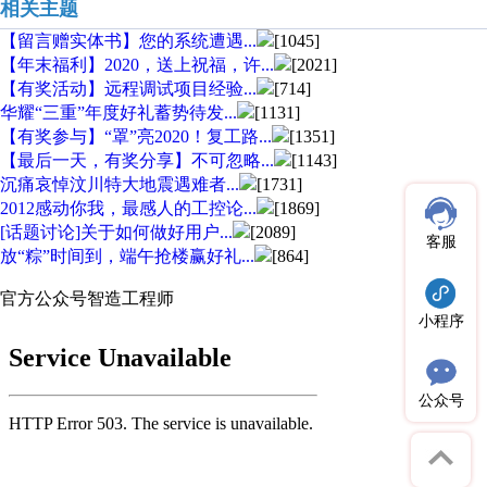
相关主题
【留言赠实体书】您的系统遭遇...
[1045]
【年末福利】2020，送上祝福，许...
[2021]
【有奖活动】远程调试项目经验...
[714]
华耀“三重”年度好礼蓄势待发...
[1131]
【有奖参与】“罩”亮2020！复工路...
[1351]
【最后一天，有奖分享】不可忽略...
[1143]
沉痛哀悼汶川特大地震遇难者...
[1731]
2012感动你我，最感人的工控论...
[1869]
[话题讨论]关于如何做好用户...
[2089]
客服
放“粽”时间到，端午抢楼赢好礼...
[864]
官方公众号
智造工程师
小程序
公众号