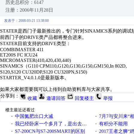
历史总积分：6147
注册：2006年11月28日
发表于：2008-03-21 13:38:00
STATER是西门子最新推出的，专门针对SINAMICS系列的调
前西门子的DRIVE类产品都将整合进来。
STATER目前支持的DRIVE类型：
COMBIMASTER 411
ET200S FC ICU24
MICROMASTER(410,420,430,440)
SINAMICS（G110 CPM110,G120,G130,G150,GM150,In 802D,
S120,S120 CU320DP,S120 CU320PN,S150)
STARTER_V4.0.1.0是最新版本。
如果大家都需要我可以上传到自助资料库与大家共享。
分享到：
收藏
邀请回答
回复楼主
举报
楼主最近还看过
中国氮肥出口大减
7月7与安川来“
·
·
我已经卧床一个多月了，是出去安装机械手在高速遭遇车祸所致:大家工作都要特别注意啊
有积分不能用
·
·
S7-200CN与S7-200SMART的区别
2017王者之狮“鸡”情签到
·
·