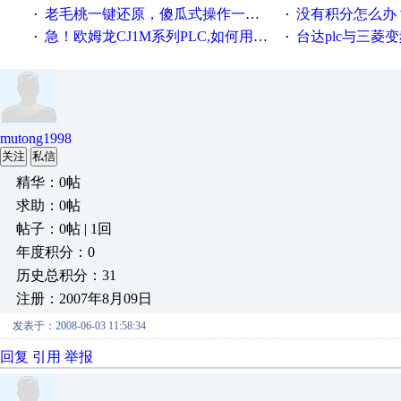
老毛桃一键还原，傻瓜式操作一键轻松备份还原；程序为向导式安装，一键即可实现自动备份或还原系统。
没有积分怎么办
·
·
急！欧姆龙CJ1M系列PLC,如何用时间控制变频器。要求时间在组态王中可以自由输入！拜托各位大神了！
台达plc与三菱
·
·
mutong1998
关注
私信
精华：0帖
求助：0帖
帖子：0帖 | 1回
年度积分：0
历史总积分：31
注册：2007年8月09日
发表于：2008-06-03 11:58:34
回复
引用
举报