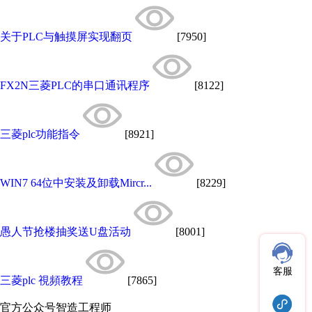
关于PLC与触摸屏实现翻页
[7950]
FX2N三菱PLC的串口通讯程序
[8122]
三菱plc功能指令
[8921]
WIN7 64位中安装及卸载Mircr...
[8229]
愚人节抢楼抽奖送U盘活动
[8001]
客服
三菱plc 視頻教程
[7865]
官方公众号
智造工程师