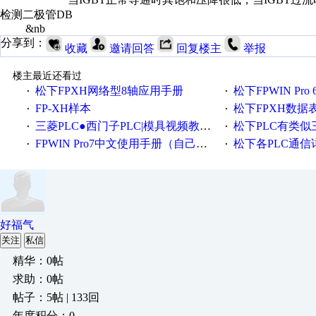
检测二极管DB
&nb
分享到：
收藏
邀请回答
回复楼主
举报
楼主最近还看过
松下FPXH网络型8轴应用手册
松下FPWIN Pr
·
·
FP-XH样本
松下FPXH数据表F3
·
·
三菱PLC●西门子PLC|模具视频教程●数控编程●|欧姆龙|AB/松下|视频
松下PLC有类似三
·
·
FPWIN Pro7中文使用手册（自己整理的）
松下各PLC通信详
·
·
好福气
关注
私信
精华：0帖
求助：0帖
帖子：5帖 | 133回
年度积分：0