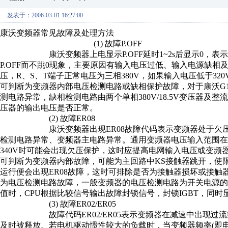
发表于：2006-03-01 16:27:00
康沃变频器常见故障及处理方法
(1) 故障P.OFF
康沃变频器上电显示P.OFF延时1~2s后显示0，表示
P.OFF而不跳0现象，主要原因有输入电压过低、输入电源缺
压，R、S、T端子正常电压为三相380V，如果输入电压低于3
可判断为变频器内部电压检测电路或缺相保护故障，对于康沃G1/
测电路异常，缺相检测电路由两个单相380V/18.5V变压器
压器的输出电压是否正常。
(2) 故障ER08
康沃变频器出现ER08故障代码表示变频器处于欠压故
检测电路异常、变频器主电路异常。通用变频器电压输入范围在32
340V时可能会出现欠压保护，这时应提高电网输入电压或变频器
可判断为变频器内部故障，可能为主回路中KS接触器跳开，使
运行便会出现ER08故障，这时可排除是否为接触器损坏或接触器
为电压检测电路故障，一般变频器的电压检测电路为开关电源的
值时，CPU根据比较信号输出故障封锁信号，封锁IGBT，同时
(3) 故障ER02/ER05
故障代码ER02/ER05表示变频器在减速中出现过流或
及时被释放。若电机驱动惯性较大的负载时，当变频器频率(即