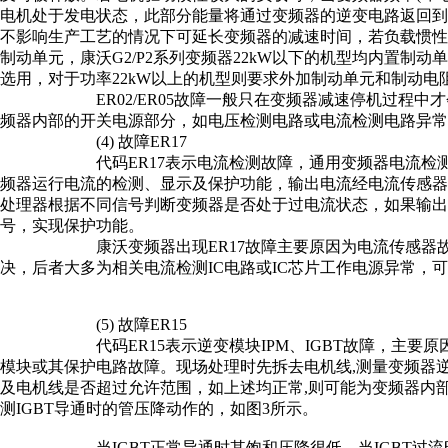
电机处于发电状态，此部分能量将通过变频器的逆变电路返回
不影响生产工艺的情况下可延长变频器的减速时间，若负载惯
制动单元，康沃G2/P2系列变频器22kW以下的机型均内置制
选用，对于功率22kW以上的机型则要求外加制动单元和制动电
ER02/ER05故障一般只在变频器减速停机过程中才会
频器内部的开关电源部分，如电压检测电路或电流检测电路异常
(4) 故障ER17
代码ER17表示电流检测故障，通用变频器电流检测一
频器运行电流的检测、显示及保护功能，输出电流经电流传感器输
处理器根据不同信号判断变频器是否处于过电流状态，如果输出
号，实现保护功能。
康沃变频器出现ER17故障主要原因为电流传感器故障
决，后者大多为相关电流检测IC电路或IC芯片工作电源异常，
(5) 故障ER15
代码ER15表示逆变模块IPM、IGBT故障，主要原因为
模块或其保护电路故障。现场处理时先拆去电机线,测量变频器
及电机线是否超过允许范围，如上述均正常,则可能为变频器内部I
测IGBT导通时的管压降动作的，如图3所示。
当IGBT正常导通时其饱和压降很低，当IGBT过流时管