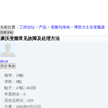
当前位置：
工控论坛
>
产品
>
变频与传动
>
博世力士乐变频器
我要发帖
康沃变频常见故障及处理方法
decai
关注
私信
精华：18帖
求助：0帖
帖子：47帖 | 482回
年度积分：0
历史总积分：629
注册：2005年9月25日