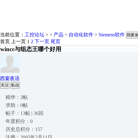
当前位置：
工控论坛
> >
产品
>
自动化软件
>
Siemens软件
我要
首页
上一页
1
2
下一页
尾页
wincc与组态王哪个好用
西窗夜语
关注
私信
精华：2帖
求助：0帖
帖子：13帖 | 36回
年度积分：0
历史总积分：157
注册：2005年2月11日