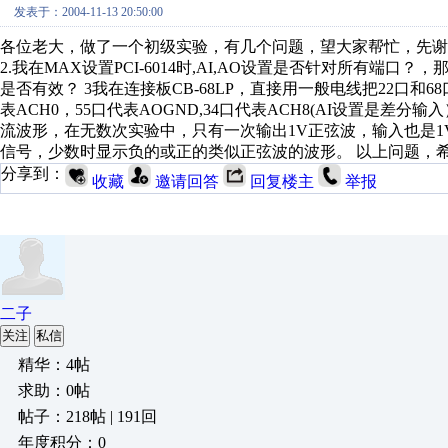
发表于：2004-11-13 20:50:00
各位老大，做了一个初级实验，有几个问题，望大家帮忙，先谢了： 1.PCI
2.我在MAX设置PCI-6014时,AI,AO设置是否针对所有
是否有效？ 3我在连接板CB-68LP，直接用一般电线把22口和68
表ACH0，55口代表AOGND,34口代表ACH8(AI设置是差
流波形，在无数次实验中，只有一次输出1V正弦波，输入也是1
信号，少数时显示负的或正的类似正弦波的波形。 以上问题，希望哪
分享到：
收藏
邀请回答
回复楼主
举报
二子
关注
私信
精华：4帖
求助：0帖
帖子：218帖 | 191回
年度积分：0