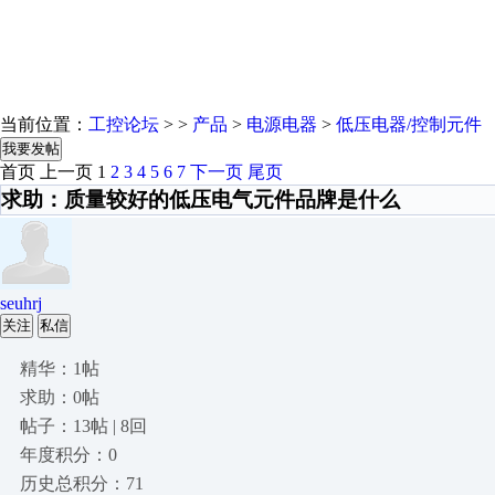
当前位置：
工控论坛
> >
产品
>
电源电器
>
低压电器/控制元件
我要发帖
首页
上一页
1
2
3
4
5
6
7
下一页
尾页
求助：质量较好的低压电气元件品牌是什么
seuhrj
关注
私信
精华：1帖
求助：0帖
帖子：13帖 | 8回
年度积分：0
历史总积分：71