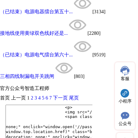
（已结束）电源电器擂台第五十...
[3134]
接地线使用黄绿双色线好还是...
[2280]
（已结束）电源电气擂台第六十...
[9519]
三相四线制漏电开关跳闸
[803]
客服
官方公众号
智造工程师
首页
上一页
1
2
3
4
5
6
7
下一页
尾页
小程序
公众号