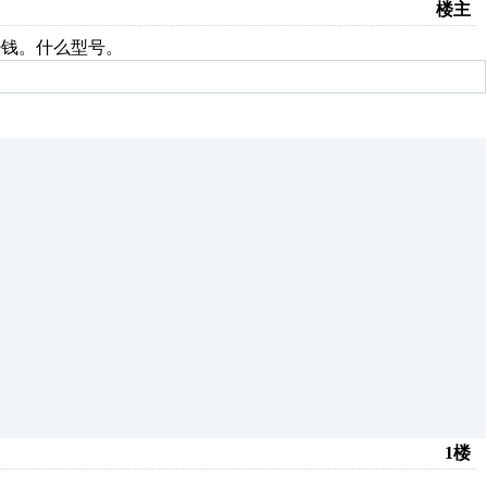
楼主
少钱。什么型号。
1楼