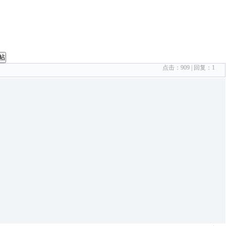
帖
点击：
909
| 回复：
1