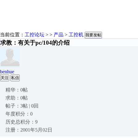
当前位置：
工控论坛
> >
产品
>
工控机
我要发帖
求教：有关于pc/104的介绍
benhue
关注
私信
精华：0帖
求助：0帖
帖子：3帖 | 0回
年度积分：0
历史总积分：9
注册：2001年5月02日