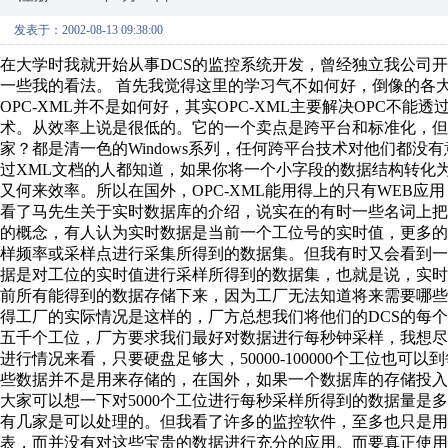
发表于：2002-08-13 09:38:00
在大学时我就开始从事DCS的监控系统开发，曾经独立我公司开发
一些我的看法。 首先我觉得这里的学习气不如何好，倒像的各大公
OPC-XML并不是如何好，其实OPC-XML主要解决OPC不
术。从效率上说是很低的。它的一个卖点是跨平台和标准化，
家？都是清一色的Windows系列，任何跨平台技术对他们都没
过XML文档的人都知道，如果你将一个小字段的数据结构转化
又何来效率。所以在国外，OPC-XML能用得上的只有WEB应用
看了马先生关于实时数据库的介绍，说实在的有时一些名词上
的概念，有人认为实时数据是当前一个工位号的实时值，更多
样频率或采样点进行采集所得到的数据集。但我有时又会看到
据是对工位的实时值进行采样所得到的数据集，也就是说，实时
前所有能得到的数据存储下来，因为工厂无法知道将来需要哪
得工厂的实际情况是这样的，厂方总想我们将他们的DCS的每个
五千个工位，厂方要求我们最好对数据进行每秒钟采样，我想
进行情况来看，只要硬盘足够大，50000-100000个工位也
些数据并不是用来存储的，在国外，如果一个数据库的存储投入1
大家可以想一下对5000个工位进行每秒采样所得到的数据量是
有几家是可以处理的。但我看了许多的监控软件，至多也只是用
表，而并没有对这些宝贵的数据进行充分的应用。而要真正使